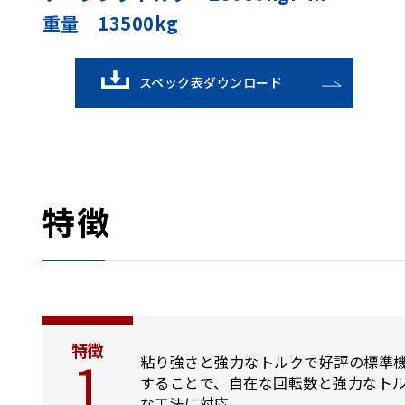
重量 13500kg
スペック表ダウンロード
特徴
特徴
1
粘り強さと強力なトルクで好評の標準
することで、自在な回転数と強力なト
な工法に対応。