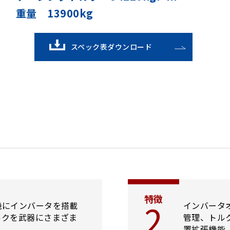
重量 13900kg
スペック表ダウンロード
特徴
2
機にインバータを搭載
インバータ
ルクを武器にさまざま
管理、トル
置拡張機能