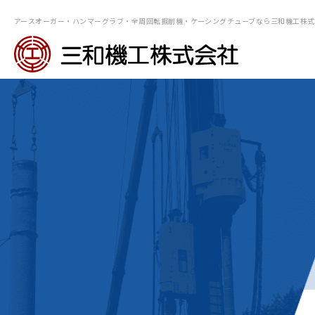
アースオーガー・ハンマーグラブ・全周回転掘削機・ケーシングチューブなら三和機⼯株式