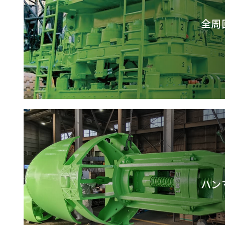
全周
ハン