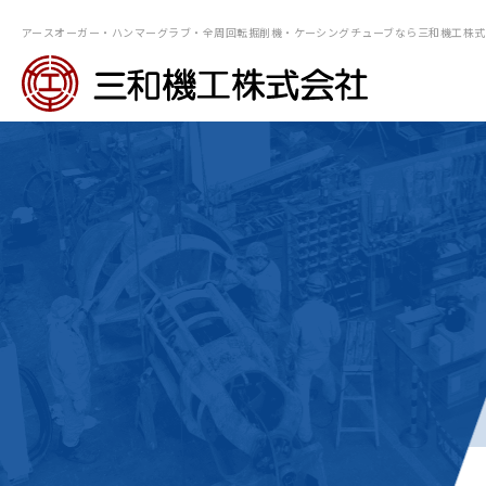
アースオーガー・ハンマーグラブ・全周回転掘削機・ケーシングチューブなら三和機⼯株式