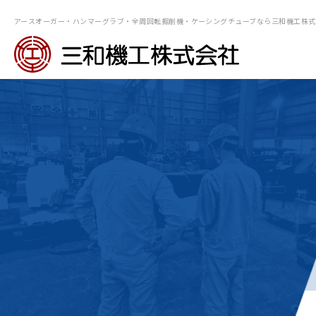
アースオーガー・ハンマーグラブ・全周回転掘削機・ケーシングチューブなら三和機⼯株式